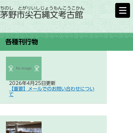
ちのし とがりいしじょうもんこうこかん
茅野市尖石縄文考古館
各種刊行物
2026年4月25日更新
【重要】メールでのお問い合わせについ
て