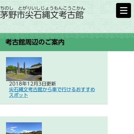
ちのし とがりいしじょうもんこうこかん
茅野市尖石縄文考古館
考古館周辺のご案内
2018年12月3日更新
尖石縄文考古館から車で行けるおすすめ
スポット