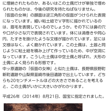
に埋納されたものか、あるいはこの土偶だけが単独で埋め
られたものかは、今後の研究を待たねばなりません。
「仮面の女神」の顔面は逆三角形の仮面がつけられた表現
になっています。細い粘土紐でＶ字形に描かれているの
は、眉毛を表現しているのでしょうか。その下には鼻の穴
や口が小さな穴で表現されています。体には渦巻きや同心
円、たすきを掛けたような文様が描かれています。足には
文様はなく、よく磨かれています。この土偶は、土器と同
じように粘土紐を積み上げて作っているため、中が空洞に
なっています。こうした土偶は中空土偶と呼ばれ、大形の
土偶によく見られる形態です。
中ッ原遺跡の「仮面の女神」と似た土偶は、長野県辰野町
新町遺跡や山梨県韮崎市後田遺跡で出土しています。どち
らも20センチメートルほどの大きさであることを考える
と、この土偶がいかに大きいかがわかります。
平成26年（2014年）8月21日、国宝に指定されました。