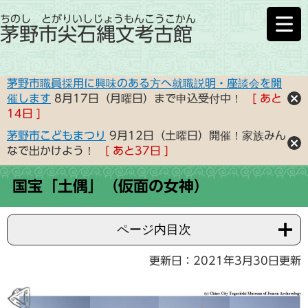
ちのし とがりいしじょうもんこうこかん
茅野市尖石縄文考古館
茅野市職員採用に興味のある方へ就職説明・座談会を開
催します
8月17日（月曜日）まで申込受付中！
あと
14
日
茅野市こどもまつり
9月12日（土曜日）開催！家族みん
なで出かけよう！
あと
37
日
国宝「土偶」（仮面の女神）
ページ内目次
更新日：2021年3月30日更新