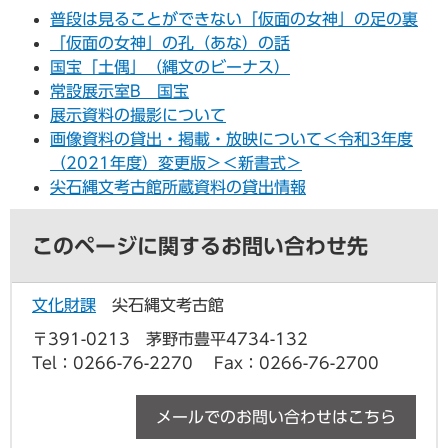
普段は見ることができない「仮面の女神」の足の裏
「仮面の女神」の孔（あな）の話
国宝「土偶」（縄文のビーナス）
常設展示室B 国宝
展示資料の撮影について
画像資料の貸出・掲載・放映について＜令和3年度
（2021年度）変更版＞＜新書式＞
尖石縄文考古館所蔵資料の貸出情報
このページに関するお問い合わせ先
文化財課
尖石縄文考古館
〒391-0213 茅野市豊平4734-132
Tel：0266-76-2270
Fax：0266-76-2700
メールでのお問い合わせはこちら