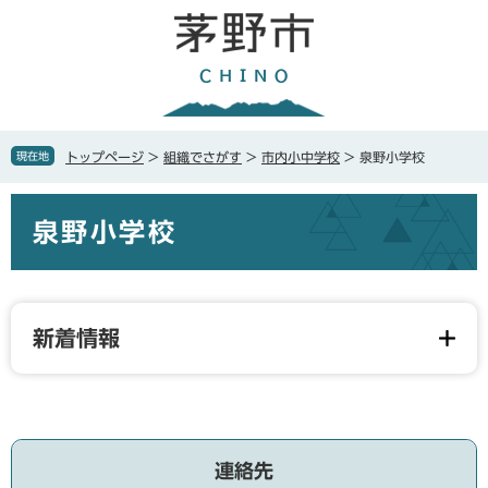
ペ
メ
ー
ニ
ジ
ュ
の
ー
先
を
頭
飛
で
ば
現在地
トップページ
>
組織でさがす
>
市内小中学校
>
泉野小学校
す
し
。
て
本
本
泉野小学校
文
文
へ
新着情報
連絡先