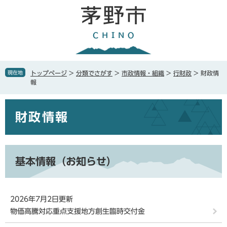
ペ
メ
ー
ニ
ジ
ュ
の
ー
先
を
頭
飛
で
ば
現在地
トップページ
>
分類でさがす
>
市政情報・組織
>
行財政
>
財政情
す
し
報
。
て
本
本
文
財政情報
文
へ
基本情報（お知らせ）
2026年7月2日更新
物価高騰対応重点支援地方創生臨時交付金