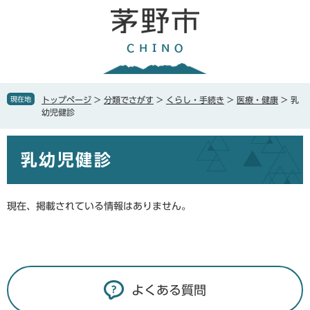
ペ
メ
ー
ニ
ジ
ュ
の
ー
先
を
頭
飛
で
ば
現在地
トップページ
>
分類でさがす
>
くらし・手続き
>
医療・健康
>
乳
す
し
幼児健診
。
て
本
本
文
乳幼児健診
文
へ
現在、掲載されている情報はありません。
よくある質問