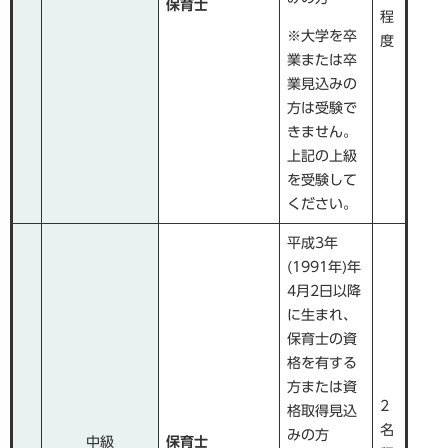
保育士
程
※大学を卒
度
業または卒
業見込みの
方は受験で
きません。
上記の上級
を受験して
ください。
平成3年
(1991年)年
4月2日以降
に生まれ、
保育士の資
格を有する
方または資
2
格取得見込
名
みの方
中級
保育士