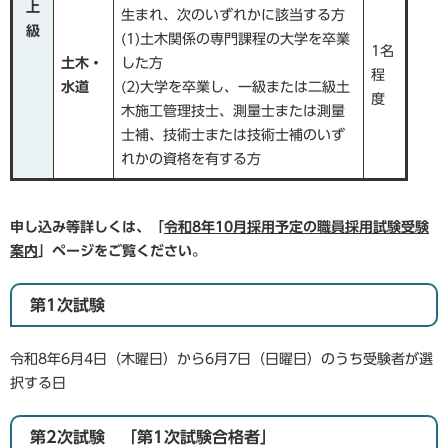
上
生まれ、次のいずれかに該当する方
級​
(1)土木関係の専門課程の大学を卒業
1名
土木・
した方
程
水道
(2)大学を卒業し、一級または二級土
度
木施工管理技士、測量士または測量
士補、技術士または技術士補のいず
れかの資格を有する方
申し込み等詳しくは、「
令和8年10月採用予定の職員採用試験受験
案内
」ページをご覧ください。
第1次試験
令和8年6月4日（木曜日）から6月7日（日曜日）のうち受験者が選
択する日
第2次試験 「第1次試験合格者」