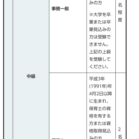
みの方
名
事務一般
程
※大学を卒
度
業または卒
業見込みの
方は受験で
きません。
上記の上級
を受験して
ください。
中級​
平成3年
(1991年)年
4月2日以降
に生まれ、
保育士の資
格を有する
方または資
2
格取得見込
名
みの方