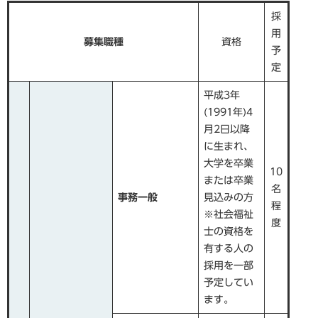
採
用
募集職種
資格
予
定
平成3年
(1991年)4
月2日以降
に生まれ、
大学を卒業
10
または卒業
名
事務一般
見込みの方
程
※社会福祉
度
士の資格を
有する人の
採用を一部
予定してい
ます。