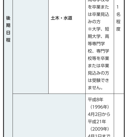
を卒業また
1
は卒業見込
名
後
土木・水道
みの方
程
期
※大学、短
度
日
期大学、高
程​
等専門学
校、専門学
校等を卒業
または卒業
見込みの方
は受験でき
ません。
平成8年
（1996年）
4月2日から
平成21年
（2009年）
4月1日まで