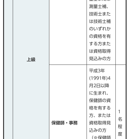
測量士補、
技術士また
は技術士補
のいずれか
の資格を有
する方また
は資格取得
見込みの方
上級​
平成3年
(1991年)4
月2日以降
に生まれ、
保健師の資
格を有する
1
方、または
名
保健師・事務
資格取得見
程
込みの方
度
（※保健師