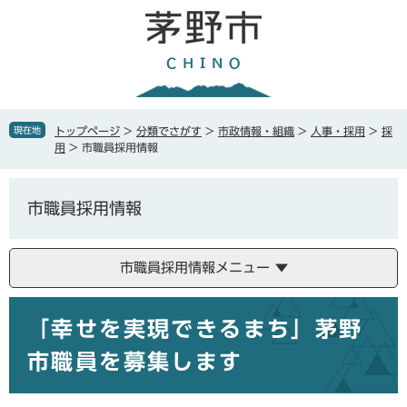
ペ
メ
ー
ニ
ジ
ュ
の
ー
先
を
頭
飛
で
ば
現在地
トップページ
>
分類でさがす
>
市政情報・組織
>
人事・採用
>
採
す
し
用
>
市職員採用情報
。
て
本
文
市職員採用情報
へ
市職員採用情報メニュー
本
「幸せを実現できるまち」茅野
文
市職員を募集します