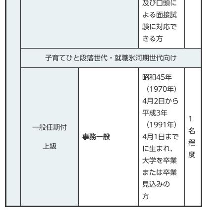
及び口頭に
よる面接試
験に対応で
きる方
子育てひと段落世代・就職氷河期世代向け
昭和45年
（1970年）
4月2日から
平成3年
1
（1991年）
一般任期付
名
事務一般
4月1日まで
程
上級
に生まれ、
度
大学を卒業
または卒業
見込みの
方