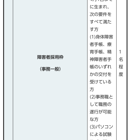
に生まれ、
次の要件を
すべて満た
す方
(1)身体障害
者手帳、療
育手帳、精
1
障害者採用枠​
神障害者手
名
帳のいずれ
程
（事務一般）
かの交付を
度
受けている
方
(2)事務職と
して職務の
遂行が可能
な方
(3)パソコン
による試験