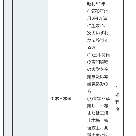
昭和51年
(1976年)4
月2日以降
に生まれ、
次のいずれ
かに該当す
る方
(1)土木関係
の専門課程
の大学を卒
業または卒
業見込みの
1
方
名
土木・水道
(2)大学を卒
程
業し、一級
度
または二級
土木施工管
理技士、測
量士または