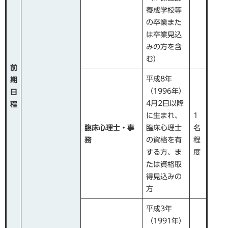
養成学校等
の卒業また
は卒業見込
みの方を含
む）
前
平成8年
期
（1996年）
日
4月2日以降
程
に生まれ、
1
臨床心理士・事
臨床心理士
名
務
の資格を有
程
する方、ま
度
たは資格取
得見込みの
方
平成3年
（1991年）