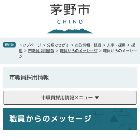
ペ
メ
ー
ニ
ジ
ュ
の
ー
先
を
頭
飛
で
ば
現在地
トップページ
>
分類でさがす
>
市政情報・組織
>
人事・採用
>
採
す
し
用
>
市職員採用情報
>
職員からのメッセージ
>
職員からのメッセー
。
て
ジ
本
文
へ
市職員採用情報
市職員採用情報メニュー
本
職員からのメッセージ
文