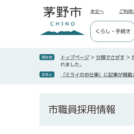
ペ
メ
ー
ニ
本文へ
ご利用
ジ
ュ
の
ー
くらし
・手続き
先
を
頭
飛
で
ば
す
し
トップページ
>
分類でさがす
>
現在地
。
て
れました。
本
「ミライのお仕事」に記事が掲載
足あと
文
へ
市職員採用情報