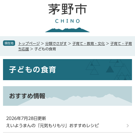
ペ
メ
ー
ニ
ジ
ュ
の
ー
先
を
頭
飛
で
ば
現在地
トップページ
>
分類でさがす
>
子育て・教育・文化
>
子育て・子育
す
し
ち応援
>
子どもの食育
。
て
本
本
文
子どもの食育
文
へ
おすすめ情報
2026年7月28日更新
えいようまんの「元気もりもり」おすすめレシピ