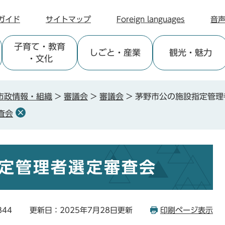
ガイド
サイトマップ
Foreign languages
音
子育て
・教育
しごと
・産業
観光
・魅力
・文化
市政情報・組織
>
審議会
>
審議会
>
茅野市公の施設指定管理
査会
定管理者選定審査会
844
更新日：2025年7月28日更新
印刷ページ表示