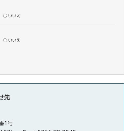
いいえ
いいえ
せ先
番1号