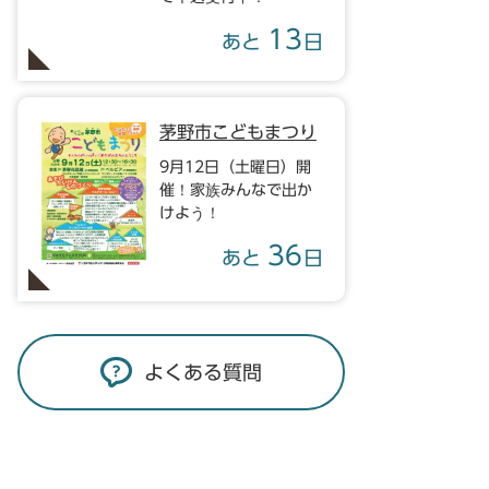
13
あと
日
茅野市こどもまつり
9月12日（土曜日）開
催！家族みんなで出か
けよう！
36
あと
日
よくある質問