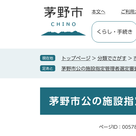
ペ
メ
ー
ニ
本文へ
ご利用
ジ
ュ
の
ー
くらし
・手続き
先
を
頭
飛
で
ば
す
し
トップページ
>
分類でさがす
>
現在地
。
て
茅野市公の施設指定管理者選定審
足あと
本
文
へ
本
文
茅野市公の施設指
ページID：0057