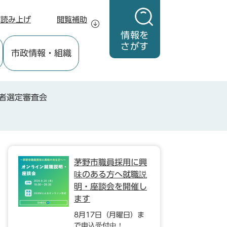
声読み上げ
閲覧補助
情報を
さがす
市政情報
・組織
者選定審査会
茅野市職員採用に興
味のある方へ就職説
明・座談会を開催し
ます
8月17日（月曜日）ま
で申込受付中！