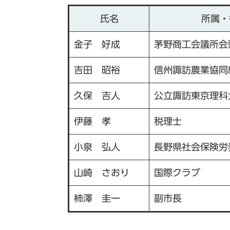
氏名
所属・
金子 好成
茅野商工会議所会
吉田 昭裕
信州諏訪農業協同
久保 吉人
公立諏訪東京理科
伊藤 孝
税理士
小泉 弘人
長野県社会保険労
山崎 さおり
国際クラブ
柿澤 圭一
副市長