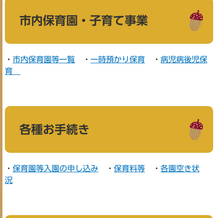
市内保育園・子育て事業
・
市内保育園等一覧
・
一時預かり保育
・
病児病後児保
育
各種お手続き
・
保育園等入園の申し込み
・
保育料等
・
各園空き状
況