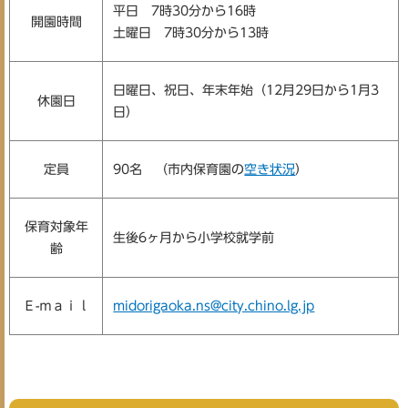
平日 7時30分から16時
開園時間
土曜日 7時30分から13時
日曜日、祝日、年末年始（12月29日から1月3
休園日
日）
定員
90名 （市内保育園の
空き状況
）
保育対象年
生後6ヶ月から小学校就学前
齢
Ｅ-ｍａｉｌ
midorigaoka.ns@city.chino.lg.jp