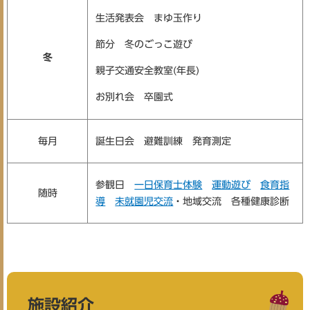
生活発表会 まゆ玉作り
節分 冬のごっこ遊び
冬
親子交通安全教室(年長)
お別れ会 卒園式
誕生日会 避難訓練 発育測定
毎月
参観日
一日保育士体験
運動遊び
食育指
随時
導
未就園児交流
・地域交流 各種健康診断
施設紹介