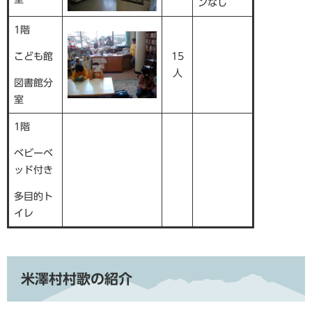
ンなし
1階
こども館
15
人
図書館分
室
1階
ベビーベ
ッド付き
多目的ト
イレ
米澤村村歌の紹介