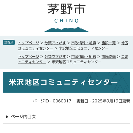
ペ
メ
ー
ニ
ジ
ュ
の
ー
先
を
頭
飛
で
ば
現在地
トップページ
>
分類でさがす
>
市政情報・組織
>
施設一覧
>
地区
す
し
コミュニティセンター
>
米沢地区コミュニティセンター
。
て
トップページ
>
分類でさがす
>
市政情報・組織
>
市民協働
>
コミ
本
ュニティセンター
>
米沢地区コミュニティセンター
文
へ
本
米沢地区コミュニティセンター
文
ページID：0060017
更新日：2025年9月19日更新
ページ内目次