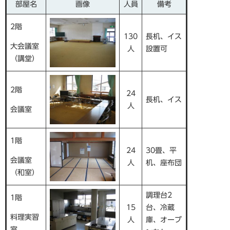
部屋名
画像
人員
備考
2階
130
長机、イス
大会議室
人
設置可
（講堂）
2階
24
長机、イス
人
会議室
1階
24
30畳、平
会議室
人
机、座布団
（和室）
調理台2
1階
15
台、冷蔵
料理実習
人
庫、オーブ
室