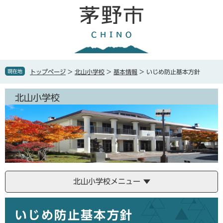
ペ
メ
ー
ニ
ジ
ュ
の
ー
先
を
頭
飛
で
ば
現在地
トップページ
>
北山小学校
>
基本情報
>
いじめ防止基本方針
す
し
。
て
北山小学校
本
文
へ
北山小学校メニュー
本
いじめ防止基本方針
文