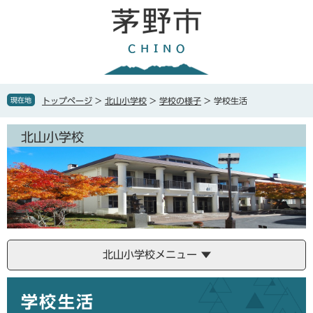
ペ
メ
ー
ニ
ジ
ュ
の
ー
先
を
頭
飛
で
ば
現在地
トップページ
>
北山小学校
>
学校の様子
>
学校生活
す
し
。
て
北山小学校
本
文
へ
北山小学校メニュー
本
学校生活
文