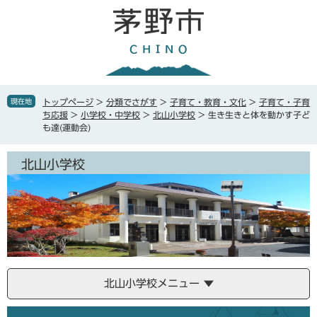
ペ
メ
ー
ニ
ジ
ュ
の
ー
先
を
頭
飛
で
ば
現在地
トップページ
>
分類でさがす
>
子育て・教育・文化
>
子育て・子育
す
し
ち応援
>
小学校・中学校
>
北山小学校
>
生き生きと体を動かす子ど
。
て
も達(運動会)
本
文
北山小学校
へ
北山小学校メニュー
本