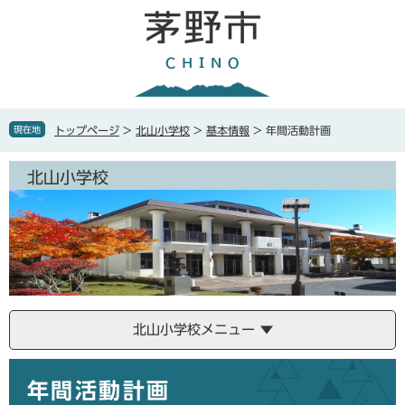
ペ
メ
ー
ニ
ジ
ュ
の
ー
先
を
頭
飛
で
ば
現在地
トップページ
>
北山小学校
>
基本情報
>
年間活動計画
す
し
。
て
北山小学校
本
文
へ
北山小学校メニュー
本
年間活動計画
文