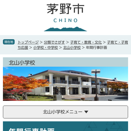
ペ
メ
ー
ニ
ジ
ュ
の
ー
先
を
頭
飛
で
ば
現在地
トップページ
>
分類でさがす
>
子育て・教育・文化
>
子育て・子育
す
し
ち応援
>
小学校・中学校
>
北山小学校
>
年間行事計画
。
て
本
北山小学校
文
へ
北山小学校メニュー
本
文