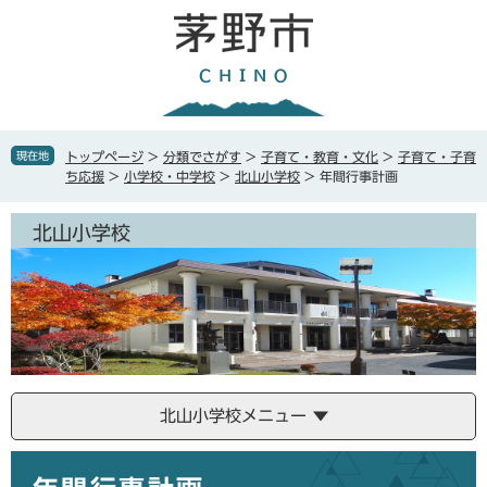
ペ
メ
ー
ニ
ジ
ュ
の
ー
先
を
頭
飛
で
ば
現在地
トップページ
>
分類でさがす
>
子育て・教育・文化
>
子育て・子育
す
し
ち応援
>
小学校・中学校
>
北山小学校
>
年間行事計画
。
て
本
北山小学校
文
へ
北山小学校メニュー
本
文