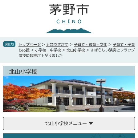
ペ
メ
ー
ニ
ジ
ュ
の
ー
先
を
頭
飛
で
ば
現在地
トップページ
>
分類でさがす
>
子育て・教育・文化
>
子育て・子育
す
し
ち応援
>
小学校・中学校
>
北山小学校
>
すばらしい演奏とフラッグ
。
て
演技に歓声が上がりました
本
文
北山小学校
へ
北山小学校メニュー
本