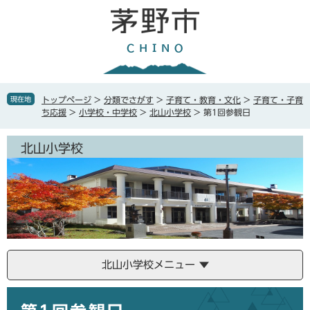
ペ
メ
ー
ニ
ジ
ュ
の
ー
先
を
頭
飛
で
ば
現在地
トップページ
>
分類でさがす
>
子育て・教育・文化
>
子育て・子育
す
し
ち応援
>
小学校・中学校
>
北山小学校
>
第1回参観日
。
て
本
北山小学校
文
へ
北山小学校メニュー
本
文