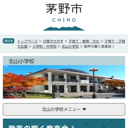
ペ
メ
ー
ニ
ジ
ュ
の
ー
先
を
頭
飛
で
ば
現在地
トップページ
>
分類でさがす
>
子育て・教育・文化
>
子育て・子育
す
し
ち応援
>
小学校・中学校
>
北山小学校
>
歌声の響く音楽会♪
。
て
本
北山小学校
文
へ
北山小学校メニュー
本
文