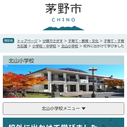
ペ
メ
ー
ニ
ジ
ュ
の
ー
先
を
頭
飛
で
ば
現在地
トップページ
>
分類でさがす
>
子育て・教育・文化
>
子育て・子育
す
し
ち応援
>
小学校・中学校
>
北山小学校
>
校外に出かけて学びました
。
て
本
北山小学校
文
へ
北山小学校メニュー
本
文