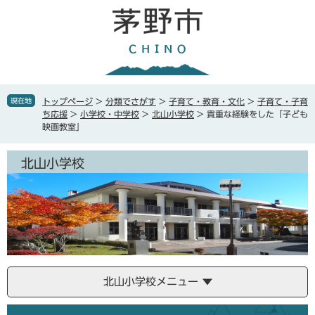
ペ
メ
ー
ニ
ジ
ュ
の
ー
先
を
頭
飛
で
ば
現在地
トップページ
>
分類でさがす
>
子育て・教育・文化
>
子育て・子育
す
し
ち応援
>
小学校・中学校
>
北山小学校
>
貴重な経験をした「子ども
。
て
映画教室」
本
文
北山小学校
へ
北山小学校メニュー
本