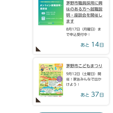
茅野市職員採用に興
味のある方へ就職説
明・座談会を開催し
ます
8月17日（月曜日）ま
で申込受付中！
14
あと
日
茅野市こどもまつり
9月12日（土曜日）開
催！家族みんなで出か
けよう！
37
あと
日