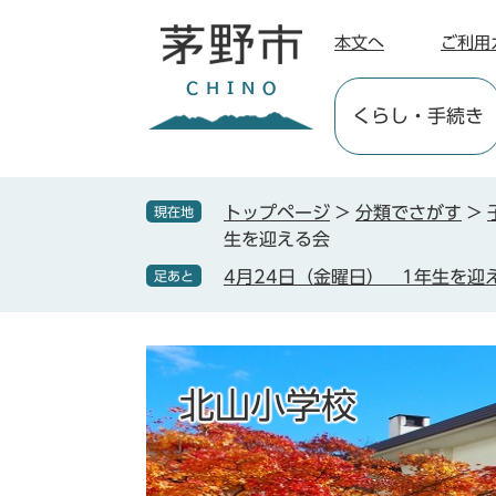
ペ
メ
ー
ニ
本文へ
ご利用
ジ
ュ
の
ー
くらし
・手続き
先
を
頭
飛
で
ば
す
し
トップページ
>
分類でさがす
>
現在地
。
て
生を迎える会
本
4月24日（金曜日） 1年生を迎
足あと
文
へ
北山小学校