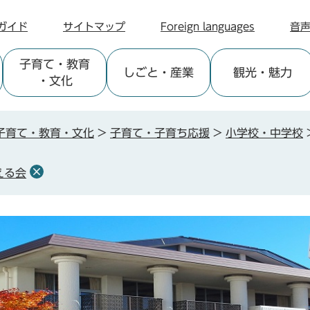
ガイド
サイトマップ
Foreign languages
音
子育て
・教育
しごと
・産業
観光
・魅力
・文化
子育て・教育・文化
>
子育て・子育ち応援
>
小学校・中学校
える会