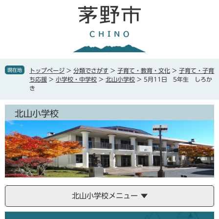
ペ
メ
ー
ニ
ジ
ュ
の
ー
先
を
頭
飛
で
ば
現在地
トップページ
>
分類でさがす
>
子育て・教育・文化
>
子育て・子育
す
し
ち応援
>
小学校・中学校
>
北山小学校
>
5月11日 5年生 しろか
。
て
き
本
文
北山小学校
へ
北山小学校メニュー
本