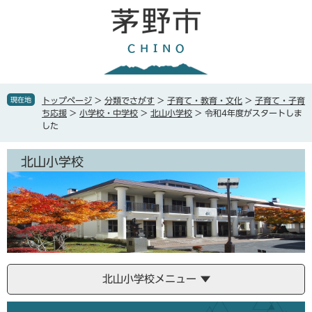
ペ
メ
ー
ニ
ジ
ュ
の
ー
先
を
頭
飛
で
ば
現在地
トップページ
>
分類でさがす
>
子育て・教育・文化
>
子育て・子育
す
し
ち応援
>
小学校・中学校
>
北山小学校
>
令和4年度がスタートしま
。
て
した
本
文
北山小学校
へ
北山小学校メニュー
本