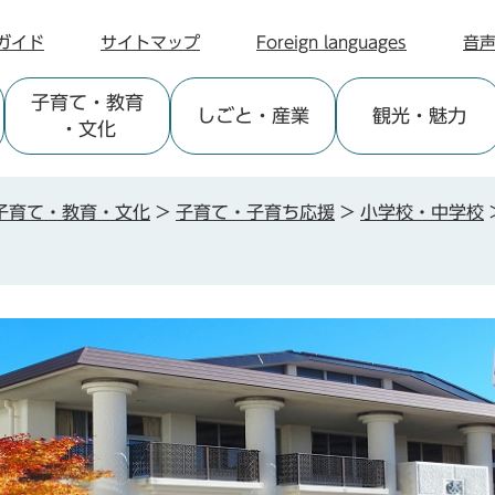
ガイド
サイトマップ
Foreign languages
音
子育て
・教育
しごと
・産業
観光
・魅力
・文化
子育て・教育・文化
>
子育て・子育ち応援
>
小学校・中学校