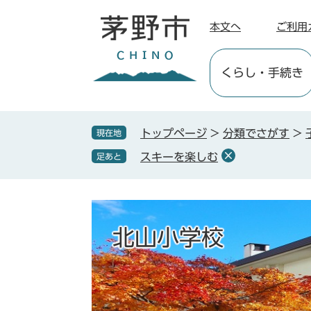
ペ
メ
ー
ニ
本文へ
ご利用
ジ
ュ
の
ー
くらし
・手続き
先
を
頭
飛
で
ば
す
し
トップページ
>
分類でさがす
>
現在地
。
て
スキーを楽しむ
足あと
本
文
へ
北山小学校