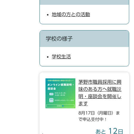
地域の方との活動
学校の様子
学校生活
茅野市職員採用に興
味のある方へ就職説
明・座談会を開催し
ます
8月17日（月曜日）ま
で申込受付中！
12
あと
日