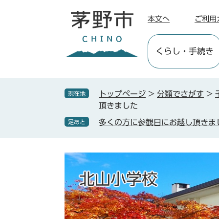
ペ
メ
ー
ニ
本文へ
ご利用
ジ
ュ
の
ー
くらし
・手続き
先
を
頭
飛
で
ば
す
し
トップページ
>
分類でさがす
>
現在地
。
て
頂きました
本
多くの方に参観日にお越し頂きま
足あと
文
へ
北山小学校