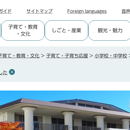
ガイド
サイトマップ
Foreign languages
音
子育て
・教育
しごと
・産業
観光
・魅力
・文化
子育て・教育・文化
>
子育て・子育ち応援
>
小学校・中学校
した