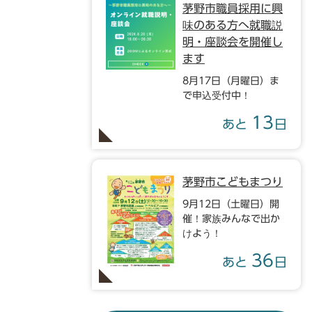
茅野市職員採用に興
味のある方へ就職説
明・座談会を開催し
ます
8月17日（月曜日）ま
で申込受付中！
13
あと
日
茅野市こどもまつり
9月12日（土曜日）開
催！家族みんなで出か
けよう！
36
あと
日