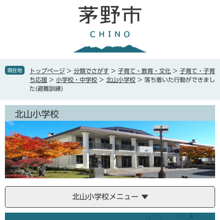
ペ
メ
ー
ニ
ジ
ュ
の
ー
先
を
頭
飛
で
ば
現在地
トップページ
>
分類でさがす
>
子育て・教育・文化
>
子育て・子育
す
し
ち応援
>
小学校・中学校
>
北山小学校
>
落ち着いた行動ができまし
。
て
た(避難訓練)
本
文
北山小学校
へ
北山小学校メニュー
本