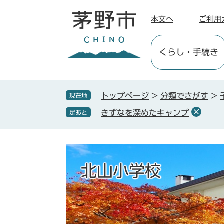
ペ
メ
ー
ニ
本文へ
ご利用
ジ
ュ
の
ー
くらし
・手続き
先
を
頭
飛
で
ば
す
し
トップページ
>
分類でさがす
>
現在地
。
て
きずなを深めたキャンプ
足あと
本
文
へ
北山小学校