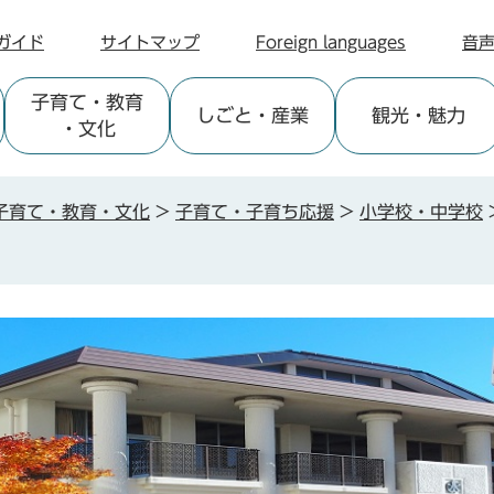
ガイド
サイトマップ
Foreign languages
音
子育て
・教育
しごと
・産業
観光
・魅力
・文化
子育て・教育・文化
>
子育て・子育ち応援
>
小学校・中学校