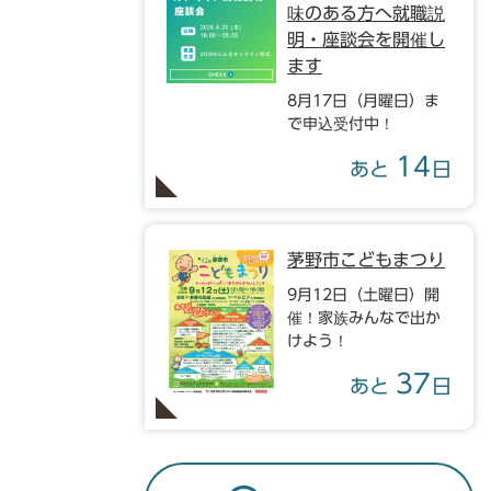
味のある方へ就職説
明・座談会を開催し
ます
8月17日（月曜日）ま
で申込受付中！
14
あと
日
茅野市こどもまつり
9月12日（土曜日）開
催！家族みんなで出か
けよう！
37
あと
日