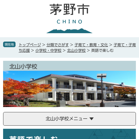
ペ
メ
ー
ニ
ジ
ュ
の
ー
先
を
頭
飛
で
ば
現在地
トップページ
>
分類でさがす
>
子育て・教育・文化
>
子育て・子育
す
し
ち応援
>
小学校・中学校
>
北山小学校
>
英語で楽しむ
。
て
本
北山小学校
文
へ
北山小学校メニュー
本
文