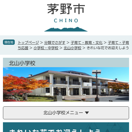
ペ
メ
ー
ニ
ジ
ュ
の
ー
先
を
頭
飛
で
ば
現在地
トップページ
>
分類でさがす
>
子育て・教育・文化
>
子育て・子育
す
し
ち応援
>
小学校・中学校
>
北山小学校
>
きれいな花でお迎えしよう
。
て
本
北山小学校
文
へ
北山小学校メニュー
本
文