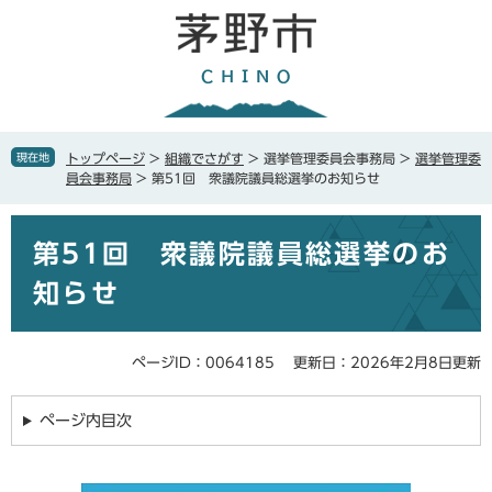
ペ
メ
ー
ニ
ジ
ュ
の
ー
先
を
頭
飛
で
ば
現在地
トップページ
>
組織でさがす
>
選挙管理委員会事務局
>
選挙管理委
す
し
員会事務局
>
第51回 衆議院議員総選挙のお知らせ
。
て
本
本
文
第51回 衆議院議員総選挙のお
文
へ
知らせ
ページID：0064185
更新日：2026年2月8日更新
ページ内目次