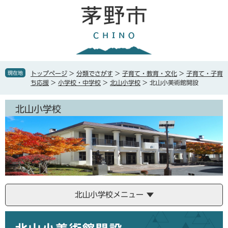
ペ
メ
ー
ニ
ジ
ュ
の
ー
先
を
頭
飛
で
ば
現在地
トップページ
>
分類でさがす
>
子育て・教育・文化
>
子育て・子育
す
し
ち応援
>
小学校・中学校
>
北山小学校
>
北山小美術館開設
。
て
本
北山小学校
文
へ
北山小学校メニュー
本
文