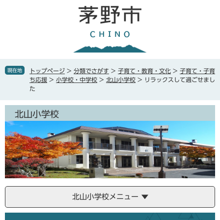
ペ
メ
ー
ニ
ジ
ュ
の
ー
先
を
頭
飛
で
ば
現在地
トップページ
>
分類でさがす
>
子育て・教育・文化
>
子育て・子育
す
し
ち応援
>
小学校・中学校
>
北山小学校
>
リラックスして過ごせまし
。
て
た
本
文
北山小学校
へ
北山小学校メニュー
本