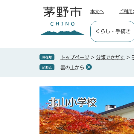
ペ
メ
ー
ニ
本文へ
ご利用
ジ
ュ
の
ー
くらし
・手続き
先
を
頭
飛
で
ば
す
し
トップページ
>
分類でさがす
>
現在地
。
て
雲の上から
足あと
本
文
へ
北山小学校