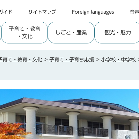
ガイド
サイトマップ
Foreign languages
音
子育て
・教育
しごと
・産業
観光
・魅力
・文化
子育て・教育・文化
>
子育て・子育ち応援
>
小学校・中学校