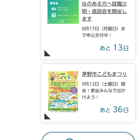
味のある方へ就職説
明・座談会を開催し
ます
8月17日（月曜日）ま
で申込受付中！
13
あと
日
茅野市こどもまつり
9月12日（土曜日）開
催！家族みんなで出か
けよう！
36
あと
日