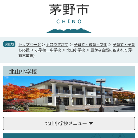
ペ
メ
ー
ニ
ジ
ュ
の
ー
先
を
頭
飛
で
ば
現在地
トップページ
>
分類でさがす
>
子育て・教育・文化
>
子育て・子育
す
し
ち応援
>
小学校・中学校
>
北山小学校
>
豊かな自然に包まれて(学
。
て
有林散策)
本
文
北山小学校
へ
北山小学校メニュー
本