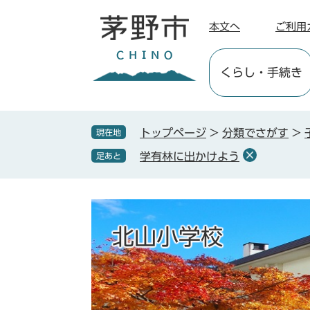
ペ
メ
ー
ニ
本文へ
ご利用
ジ
ュ
の
ー
くらし
・手続き
先
を
頭
飛
で
ば
す
し
トップページ
>
分類でさがす
>
現在地
。
て
学有林に出かけよう
足あと
本
文
へ
北山小学校