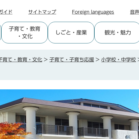
ガイド
サイトマップ
Foreign languages
音
子育て
・教育
しごと
・産業
観光
・魅力
・文化
子育て・教育・文化
>
子育て・子育ち応援
>
小学校・中学校