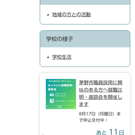
地域の方との活動
学校の様子
学校生活
茅野市職員採用に興
味のある方へ就職説
明・座談会を開催し
ます
8月17日（月曜日）ま
で申込受付中！
11
あと
日