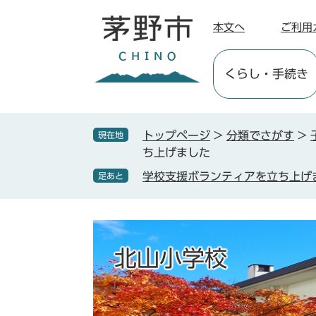
ペ
メ
ー
ニ
本文へ
ご利用
ジ
ュ
の
ー
くらし
・手続き
先
を
頭
飛
で
ば
す
し
トップページ
>
分類でさがす
>
現在地
。
て
ち上げました
本
学校支援ボランティアを立ち上げ
足あと
文
へ
北山小学校