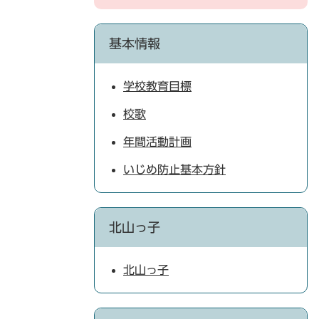
基本情報
学校教育目標
校歌
年間活動計画
いじめ防止基本方針
北山っ子
北山っ子