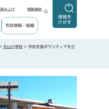
声読み上げ
閲覧補助
情報を
さがす
市政情報
・組織
>
北山小学校
>
学校支援ボランティアを立