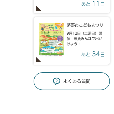
11
あと
日
茅野市こどもまつり
9月12日（土曜日）開
催！家族みんなで出か
けよう！
34
あと
日
よくある質問