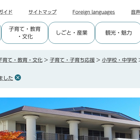
ガイド
サイトマップ
Foreign languages
音
子育て
・教育
しごと
・産業
観光
・魅力
・文化
子育て・教育・文化
>
子育て・子育ち応援
>
小学校・中学校
ました