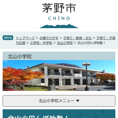
ペ
メ
ー
ニ
ジ
ュ
の
ー
先
を
頭
飛
で
ば
現在地
トップページ
>
分類でさがす
>
子育て・教育・文化
>
子育て・子育
す
し
ち応援
>
小学校・中学校
>
北山小学校
>
北山小田んぼ始動！
。
て
本
北山小学校
文
へ
北山小学校メニュー
本
文