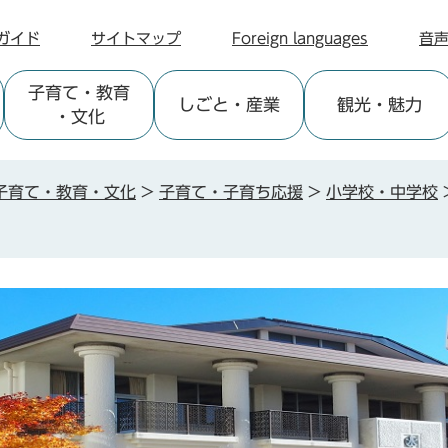
ガイド
サイトマップ
Foreign languages
音
子育て
・教育
しごと
・産業
観光
・魅力
・文化
子育て・教育・文化
>
子育て・子育ち応援
>
小学校・中学校