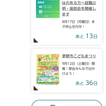
味のある方へ就職説
明・座談会を開催し
ます
8月17日（月曜日）ま
で申込受付中！
13
あと
日
茅野市こどもまつり
9月12日（土曜日）開
催！家族みんなで出か
けよう！
36
あと
日