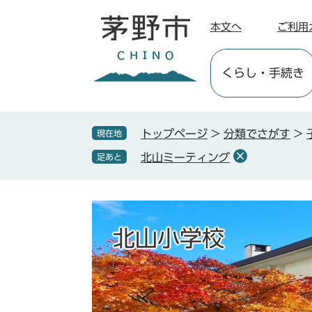
ペ
メ
ー
ニ
本文へ
ご利用
ジ
ュ
の
ー
くらし
・手続き
先
を
頭
飛
で
ば
す
し
トップページ
>
分類でさがす
>
現在地
。
て
北山ミーティング
足あと
本
文
へ
北山小学校