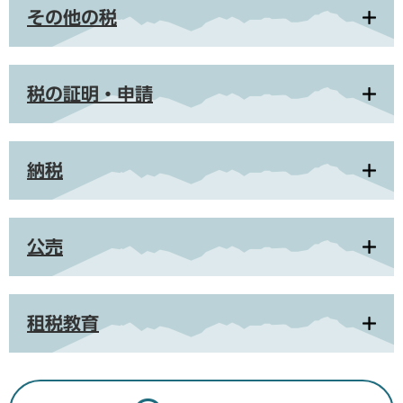
その他の税
税の証明・申請
納税
公売
租税教育