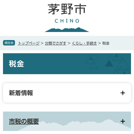
ペ
メ
ー
ニ
ジ
ュ
の
ー
先
を
頭
飛
で
ば
現在地
トップページ
>
分類でさがす
>
くらし・手続き
>
税金
す
し
。
て
本
本
税金
文
文
へ
新着情報
市税の概要