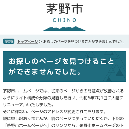
ペ
メ
ー
ニ
ジ
ュ
の
ー
先
を
頭
飛
で
ば
現在地
トップページ
>
お探しのページを見つけることができませんでした。
す
し
。
て
本
本
お探しのページを見つけること
文
文
へ
ができませんでした。
茅野市ホームページでは、従来のページからの問題点が改善される
ようにサイト構成や分類の見直しを行い、令和6年7月1日に大幅に
リニューアルいたしました。
それに伴ない、ページのアドレスが変更されております。
誠に申し訳ありませんが、前のページに戻っていただくか、下記の
「茅野市ホームページへ」のリンクから、茅野市ホームページのト