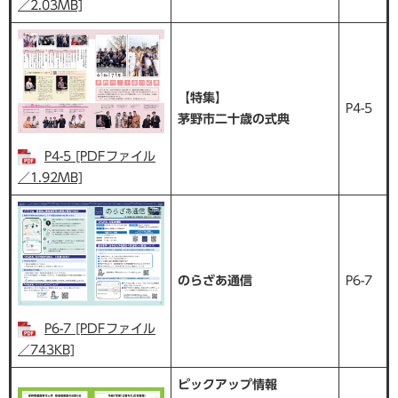
／2.03MB]
【特集】
P4-5
茅野市二十歳の式典
P4-5 [PDFファイル
／1.92MB]
のらざあ通信
P6-7
P6-7 [PDFファイル
／743KB]
ピックアップ情報