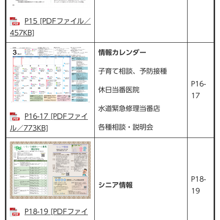
P15 [PDFファイル／
457KB]
情報カレンダー
子育て相談、予防接種
P16-
休日当番医院
17
水道緊急修理当番店
P16-17 [PDFファイ
各種相談・説明会
ル／773KB]
P18-
シニア情報
19
P18-19 [PDFファイ