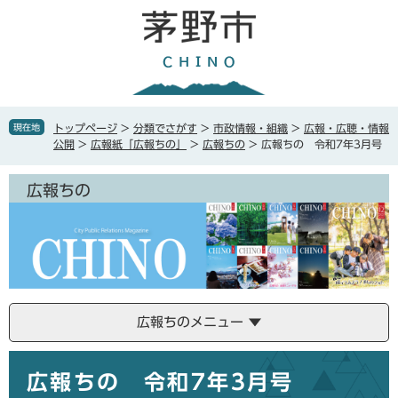
ペ
メ
ー
ニ
ジ
ュ
の
ー
先
を
頭
飛
で
ば
現在地
トップページ
>
分類でさがす
>
市政情報・組織
>
広報・広聴・情報
す
し
公開
>
広報紙「広報ちの」
>
広報ちの
>
広報ちの 令和7年3月号
。
て
本
広報ちの
文
へ
広報ちのメニュー
本
広報ちの 令和7年3月号
文