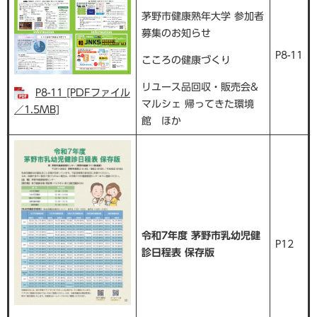
茅野市健康熟年大学 参加者
募集のお知らせ
P8-11
こころの健康づくり
リユース品回収・販売会&
P8-11 [PDFファイル
マルシェ 帰ってきた環境
／1.5MB]
館 ほか
令和7年度 茅野市乳幼児健
P12
診日程表 保存版