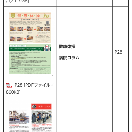
ル／1.7MB]
健康体操
P28
病院コラム
P28 [PDFファイル／
860KB]