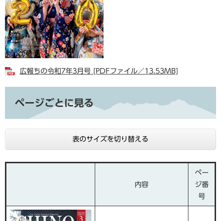
広報ちの令和7年3月号 [PDFファイル／13.53MB]
ページごとに見る
表のサイズを切り替える
ペー
内容
ジ番
号