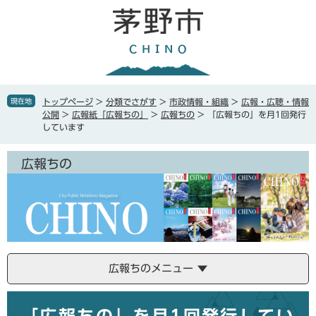
ペ
メ
ー
ニ
ジ
ュ
の
ー
先
を
頭
飛
で
ば
現在地
トップページ
>
分類でさがす
>
市政情報・組織
>
広報・広聴・情報
す
し
公開
>
広報紙「広報ちの」
>
広報ちの
>
「広報ちの」を月1回発行
。
て
しています
本
文
広報ちの
へ
広報ちのメニュー
本
文