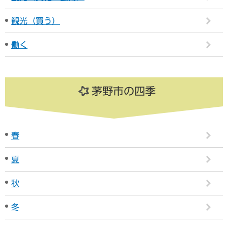
観光（買う）
働く
茅野市の四季
春
夏
秋
冬