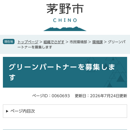
ペ
メ
ー
ニ
ジ
ュ
の
ー
先
を
頭
飛
で
ば
現在地
トップページ
>
組織でさがす
>
市民環境部
>
環境課
>
グリーンパ
す
し
ートナーを募集します
。
て
本
本
文
グリーンパートナーを募集しま
文
へ
す
ページID：0060693
更新日：2026年7月24日更新
ページ内目次