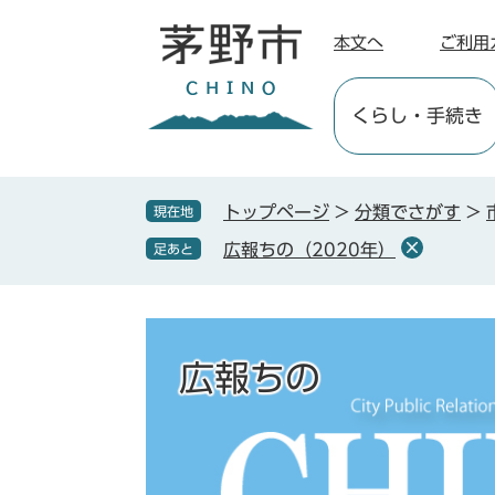
ペ
メ
ー
ニ
本文へ
ご利用
ジ
ュ
の
ー
くらし
・手続き
先
を
頭
飛
で
ば
す
し
トップページ
>
分類でさがす
>
現在地
。
て
広報ちの（2020年）
足あと
本
文
へ
広報ちの