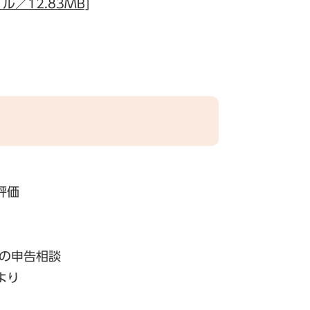
／12.83MB]
評価
税の申告相談
より