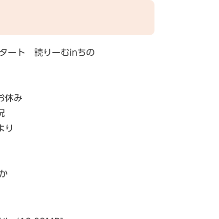
タート 読りーむinちの
お休み
況
より
か