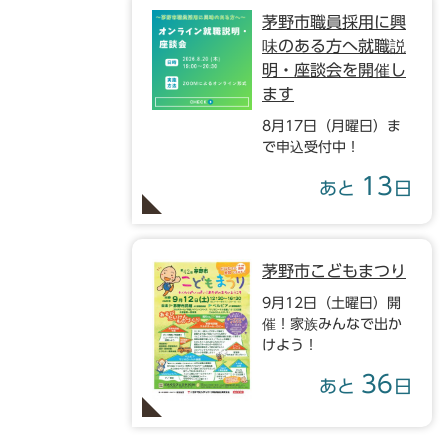
茅野市職員採用に興
味のある方へ就職説
明・座談会を開催し
ます
8月17日（月曜日）ま
で申込受付中！
13
あと
日
茅野市こどもまつり
9月12日（土曜日）開
催！家族みんなで出か
けよう！
36
あと
日