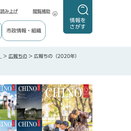
声読み上げ
閲覧補助
情報を
さがす
市政情報
・組織
」
>
広報ちの
>
広報ちの（2020年）