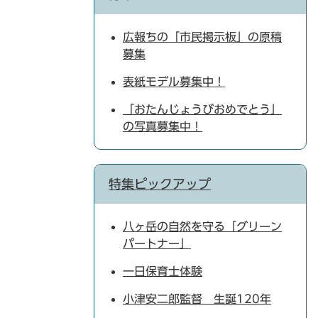
広報ちの「市民掲示板」の原稿
募集
表紙モデル募集中！
「おたんじょうびおめでとう」
の写真募集中！
特集ピックアップ
八ヶ岳の自然を守る「グリーン
パートナー」
一日保育士体験
小津安二郎監督 生誕120年