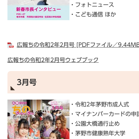
・フォトニュース
・こども通信 ほか
広報ちの令和2年2月号 [PDFファイル／9.44MB
広報ちの令和2年2月号ウェブブック
3月号
・令和2年茅野市成人式
・マイナンバーカードの申
・公園大橋通行止め
・茅野市健康熟年大学