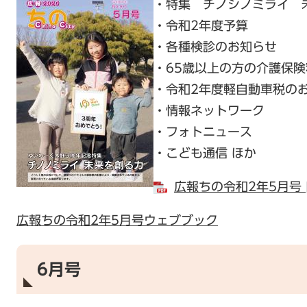
・特集 チノシノミライ 
・令和2年度予算
・各種検診のお知らせ
・65歳以上の方の介護保
・令和2年度軽自動車税の
・情報ネットワーク
・フォトニュース
・こども通信 ほか
広報ちの令和2年5月号 [
広報ちの令和2年5月号ウェブブック
6月号