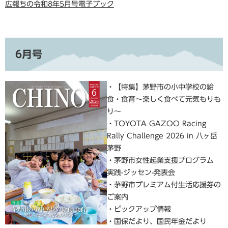
広報ちの令和8年5月号電子ブック
6月号
・【特集】茅野市の小中学校の給
食・食育～楽しく食べて元気もりも
り～
・TOYOTA GAZOO Racing
Rally Challenge 2026 in 八ヶ岳
茅野
・茅野市女性起業支援プログラム
実践-ジッセン-発表会
・茅野市プレミアム付生活応援券の
ご案内
・ピックアップ情報
・国保だより、国民年金だより