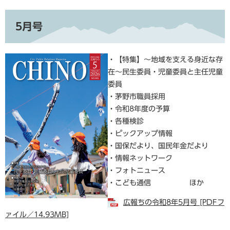
5月号
・【特集】～地域を支える身近な存
在～民生委員・児童委員と主任児童
委員
・茅野市職員採用
・令和8年度の予算
・各種検診
・ピックアップ情報
・国保だより、国民年金だより
・情報ネットワーク
・フォトニュース
・こども通信 ほか
広報ちの令和8年5月号 [PDFフ
ァイル／14.93MB]