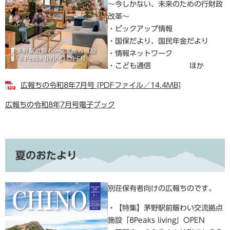
～今しかない、未来のための行財政
改革～
・ピックアップ情報
・国保だより、国民年金だより
・情報ネットワーク
・こども通信 ほか
広報ちの令和8年7月号 [PDFファイル／14.4MB]
広報ちの令和8年7月号電子ブック
夏のおたより
別荘保有者向けの広報ちのです。
・【特集】茅野駅前賑わい交流拠点
施設「8Peaks living」OPEN