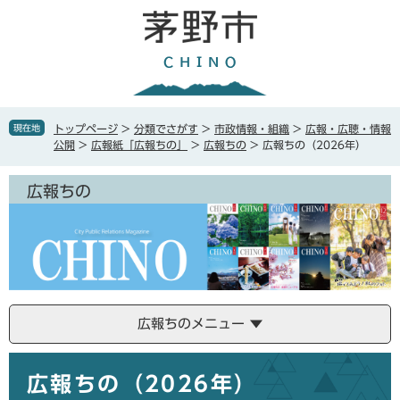
ペ
メ
ー
ニ
ジ
ュ
の
ー
先
を
頭
飛
で
ば
現在地
トップページ
>
分類でさがす
>
市政情報・組織
>
広報・広聴・情報
す
し
公開
>
広報紙「広報ちの」
>
広報ちの
>
広報ちの（2026年）
。
て
本
広報ちの
文
へ
広報ちのメニュー
本
広報ちの（2026年）
文