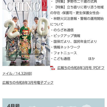
・【特集】茅野市二十歳の式典
・【特集】立ち直りに寄り添う地域
の存在 -保護司・更生保護女性会-
・林野火災注意報・警報の運用開始
について
・のらざあ通信
・ピックアップ情報
・国保だより、国民年金だより
・情報ネットワーク
・フォトニュース
・こども通信 ほか
広報ちの令和8年3月号 [PDFフ
ァイル／14.32MB]
広報ちの令和8年3月号電子ブック
4月号