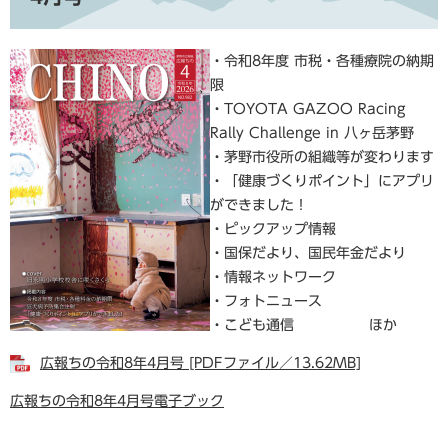
・令和8年度 市税・各種療院の納期
限
・TOYOTA GAZOO Racing
Rally Challenge in 八ヶ岳茅野
・茅野市役所の組織等が変わります
・「健康づくりポイント」にアプリ
ができました！
・ピックアップ情報
・国保だより、国民年金だより
・情報ネットワーク
・フォトニュース
・こども通信 ほか
広報ちの令和8年4月号 [PDFファイル／13.62MB]
広報ちの令和8年4月号電子ブック