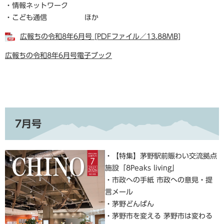
・情報ネットワーク
・こども通信 ほか
広報ちの令和8年6月号 [PDFファイル／13.88MB]
広報ちの令和8年6月号電子ブック
7月号
・【特集】茅野駅前賑わい交流拠点
施設「8Peaks living」
・市政への手紙 市政への意見・提
言メール
・茅野どんばん
・茅野市を変える 茅野市は変わる